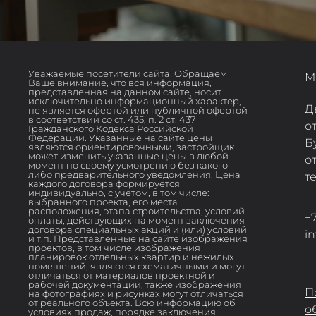
Уважаемые посетители сайта! Обращаем
М
Ваше внимание, что вся информация,
представленная на данном сайте, носит
исключительно информационный характер,
Д
не является офертой или публичной офертой
в соответствии со ст. 435, п. 2 ст. 437
о
Гражданского Кодекса Российской
Федерации. Указанные на сайте цены
Б
являются ориентировочными, застройщик
может изменить указанные цены в любой
о
момент по своему усмотрению без какого-
либо предварительного уведомления. Цена
т
каждого договора формируется
индивидуально, с учетом, в том числе:
выбранного проекта, его места
расположения, этапа строительства, условий
+7
оплаты, действующих на момент заключения
договора специальных акций и (или) условий
i
и т.п. Представленные на сайте изображения
проектов, в том числе изображения
планировок отдельных квартир и нежилых
помещений, являются схематичными и могут
отличаться от материалов проектной и
рабочей документации, также изображения
П
на фотографиях и рисунках могут отличаться
от реального объекта. Всю информацию об
о
условиях продаж, порядке заключения