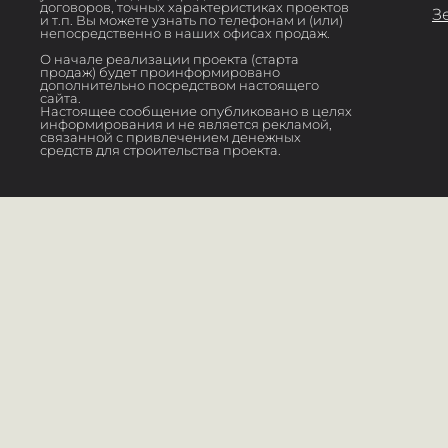
договоров, точных характеристиках проектов
З
и т.п. Вы можете узнать по телефонам и (или)
непосредственно в наших офисах продаж.
О начале реализации проекта (старта
продаж) будет проинформировано
дополнительно посредством настоящего
сайта.
Настоящее сообщение опубликовано в целях
информирования и не является рекламой,
связанной с привлечением денежных
средств для строительства проекта.