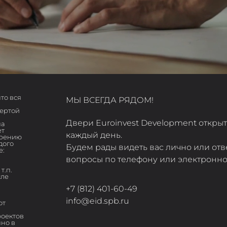
то вся
МЫ ВСЕГДА РЯДОМ!
фертой
Двери Euroinvest Development открыт
на
ет
каждый день.
трению
дого
Будем рады видеть вас лично или отв
е:
вопросы по телефону или электронно
т.п.
сле
+7 (812) 401-60-49
info@eid.spb.ru
от
роектов
нно в