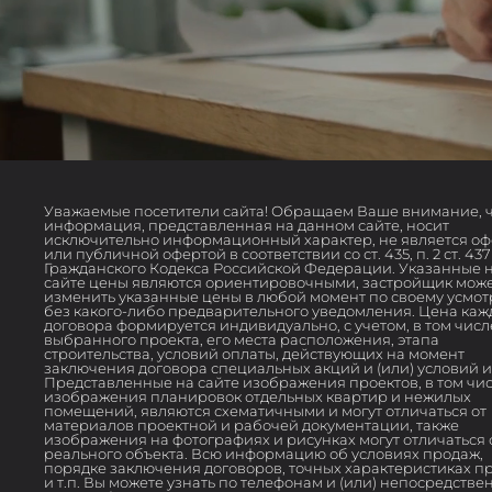
Уважаемые посетители сайта! Обращаем Ваше внимание, ч
информация, представленная на данном сайте, носит
исключительно информационный характер, не является о
или публичной офертой в соответствии со ст. 435, п. 2 ст. 437
Гражданского Кодекса Российской Федерации. Указанные 
сайте цены являются ориентировочными, застройщик мож
изменить указанные цены в любой момент по своему усмо
без какого-либо предварительного уведомления. Цена каж
договора формируется индивидуально, с учетом, в том числ
выбранного проекта, его места расположения, этапа
строительства, условий оплаты, действующих на момент
заключения договора специальных акций и (или) условий и 
Представленные на сайте изображения проектов, в том чи
изображения планировок отдельных квартир и нежилых
помещений, являются схематичными и могут отличаться от
материалов проектной и рабочей документации, также
изображения на фотографиях и рисунках могут отличаться 
реального объекта. Всю информацию об условиях продаж,
порядке заключения договоров, точных характеристиках п
и т.п. Вы можете узнать по телефонам и (или) непосредстве