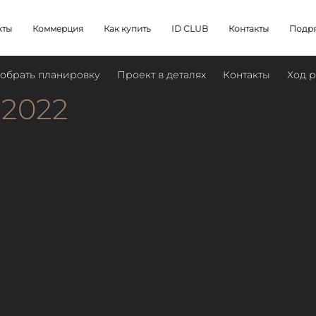
кты
Коммерция
Как купить
ID CLUB
Контакты
Подр
обрать планировку
Проект в деталях
Контакты
Ход р
 2022