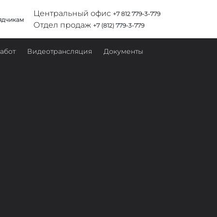
Центральный офис
+7 812 779-3-779
ядчикам
Отдел продаж
+7 (812) 779-3-779
абот
Видеотрансляция
Документы