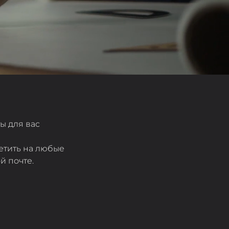
ы для вас
етить на любые
й почте.