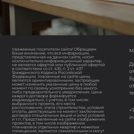
Уважаемые посетители сайта! Обращаем
М
Ваше внимание, что вся информация,
представленная на данном сайте, носит
исключительно информационный характер,
Д
не является офертой или публичной офертой
в соответствии со ст. 435, п. 2 ст. 437
о
Гражданского Кодекса Российской
Федерации. Указанные на сайте цены
Б
являются ориентировочными, застройщик
может изменить указанные цены в любой
о
момент по своему усмотрению без какого-
либо предварительного уведомления. Цена
т
каждого договора формируется
индивидуально, с учетом, в том числе:
выбранного проекта, его места
расположения, этапа строительства, условий
+7
оплаты, действующих на момент заключения
договора специальных акций и (или) условий
i
и т.п. Представленные на сайте изображения
проектов, в том числе изображения
планировок отдельных квартир и нежилых
помещений, являются схематичными и могут