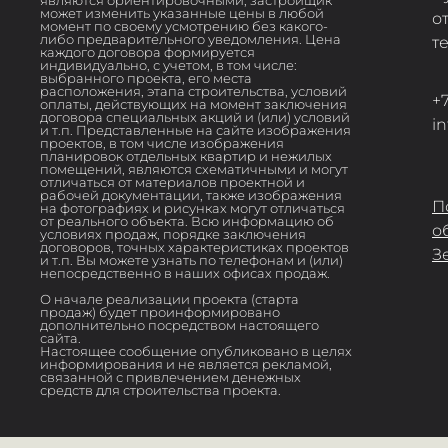
может изменить указанные цены в любой
о
момент по своему усмотрению без какого-
либо предварительного уведомления. Цена
т
каждого договора формируется
индивидуально, с учетом, в том числе:
выбранного проекта, его места
расположения, этапа строительства, условий
+7
оплаты, действующих на момент заключения
договора специальных акций и (или) условий
i
и т.п. Представленные на сайте изображения
проектов, в том числе изображения
планировок отдельных квартир и нежилых
помещений, являются схематичными и могут
отличаться от материалов проектной и
рабочей документации, также изображения
П
на фотографиях и рисунках могут отличаться
от реального объекта. Всю информацию об
о
условиях продаж, порядке заключения
договоров, точных характеристиках проектов
З
и т.п. Вы можете узнать по телефонам и (или)
непосредственно в наших офисах продаж.
О начале реализации проекта (старта
продаж) будет проинформировано
дополнительно посредством настоящего
сайта.
Настоящее сообщение опубликовано в целях
информирования и не является рекламой,
связанной с привлечением денежных
средств для строительства проекта.