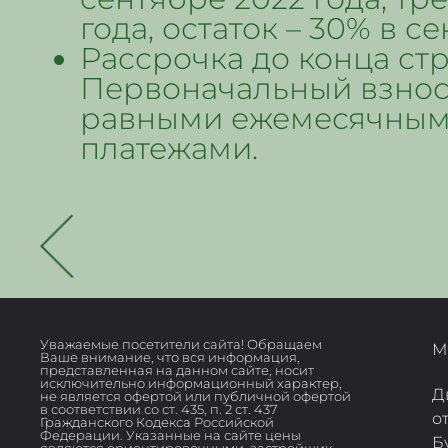
года, остаток – 30% в с
Рассрочка до конца стро
Первоначальный взнос 
равными ежемесячным
платежами.
Уважаемые посетители сайта! Обращаем
М
Ваше внимание, что вся информация,
представленная на данном сайте, носит
исключительно информационный характер,
Д
не является офертой или публичной офертой
в соответствии со ст. 435, п. 2 ст. 437
о
Гражданского Кодекса Российской
Федерации. Указанные на сайте цены
Б
являются ориентировочными, застройщик