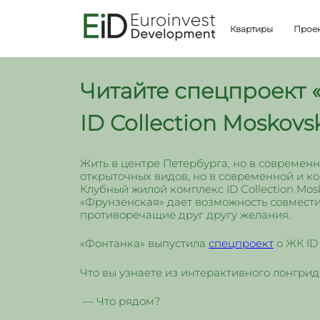
Квартиры
Прое
Читайте спецпроект 
ID Collection Moskovsk
Жить в центре Петербурга, но в современн
открыточных видов, но в современной и к
Клубный жилой комплекс ID Collection Mosk
«Фрунзенская» дает возможность совместит
противоречащие друг другу желания.
«Фонтанка» выпустила
спецпроект
о ЖК ID 
Что вы узнаете из интерактивного лонгрид
— Что рядом?