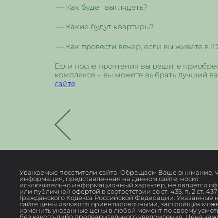
— Как будет выглядеть?
— Какие будут квартиры?
— Как провести вечер, если вы живете в ID 
Если после прочтения вы решите приобрес
комплексе – вы можете выбрать лучший в
сайте
.
Уважаемые посетители сайта! Обращаем Ваше внимание, ч
информация, представленная на данном сайте, носит
исключительно информационный характер, не является о
или публичной офертой в соответствии со ст. 435, п. 2 ст. 437
Гражданского Кодекса Российской Федерации. Указанные 
сайте цены являются ориентировочными, застройщик мож
изменить указанные цены в любой момент по своему усмо
без какого-либо предварительного уведомления. Цена каж