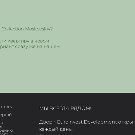
Collection Moskovskiy?
ти квартиру в новом
ариант сразу же на нашем
то вся
МЫ ВСЕГДА РЯДОМ!
фертой
Двери Euroinvest Development открыт
на
ет
каждый день.
трению
дого