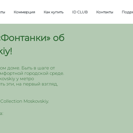
кты
Коммерция
Как купить
ID CLUB
Контакты
Подр
«Фонтанки» об
iy!
ом доме. Быть в шаге от
омфортной городской среде.
ovskiy у метро
ь эти, на первый взгляд,
Collection Moskovskiy.
а: