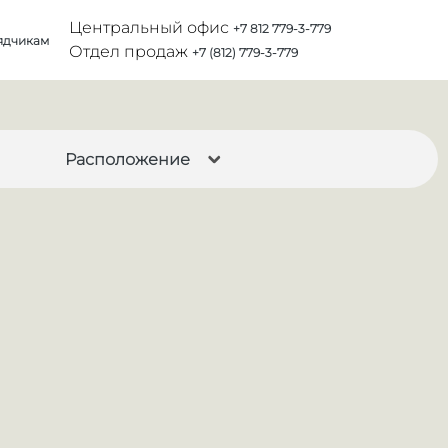
Центральный офис
+7 812 779-3-779
ядчикам
Отдел продаж
+7 (812) 779-3-779
Расположение
026
2027
енская
Победы
росила
кино