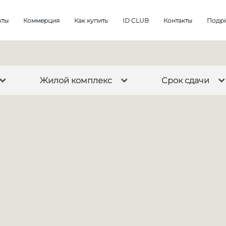
кты
Коммерция
Как купить
ID CLUB
Контакты
Подр
Жилой комплекс
Срок сдачи
Заселение сразу
2025
2
Фрунз
iD Petrogradskaya
2028
2029
до
47.3
Парк 
iD Polytech
Элект
iD Murino III
Все
Девят
1-
iD Svetlanovskiy
1