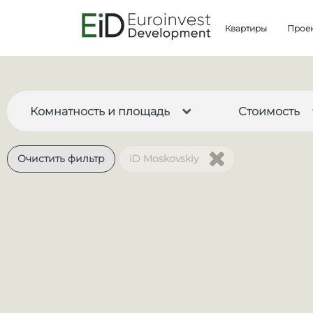
Квартиры
Прое
Комнатность и площадь
Стоимость
Очистить фильтр
iD Moskovskiy
от
3.6
Все
Квартиры
Апартаменты
С
1
2
3
4+
2